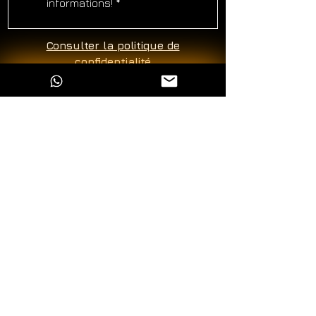
informations!
*
Consulter la politique de
confidentialité
ALFILO Afilado Profesional
À Pr
opos
Galerie
Blog
Contact