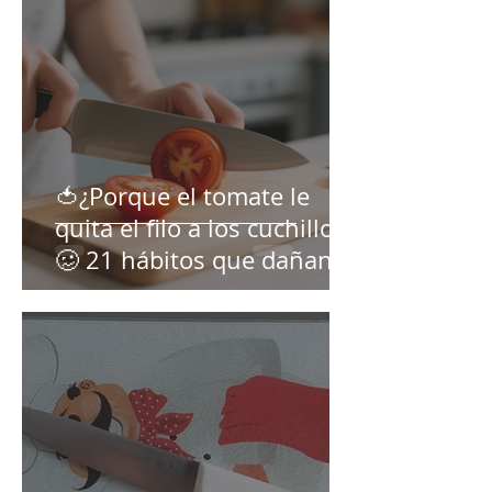
🍅¿Porque el tomate le
quita el filo a los cuchillos?
🥴 21 hábitos que dañan el
filo! 🔪