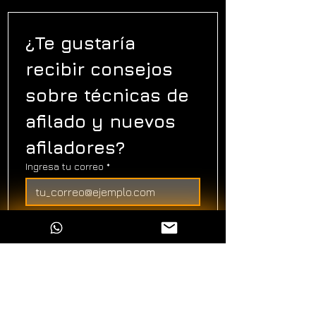
¿Te gustaría 
recibir consejos 
sobre técnicas de 
afilado y nuevos 
afiladores?
Ingresa tu correo
*
¡Te conviene estar suscrito!
Suscribir
Sí. Quiero suscribirme y 
acepto recibir información!
*