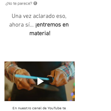
 ¿No te parece? 😅
Una vez aclarado eso, 
ahora sí… 
¡entremos en 
materia!
¿Porque el tomate le quita 
el filo alos cuchillos?
En nuestro canal de YouTube te 