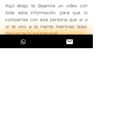
Aquí abajo te dejamos un video con 
toda esta información, para que lo 
compartas con esa persona que 
sí o 
sí
 te vino a la mente mientras leías. 
¡Seguro te lo agradecerá!
Y ya que estamos hablando de ideas 
útiles...A mamá seguro le encantaría 
tener un pequeño 
kit de jardinería
 💐 
y sus cuchillos afilados a la vez. A 
papá, un 
set de herramientas
 y 
unos cuchillos bien afiladitos para los 
asados del domingo 🔧🍖. 
¡Piénsalo bien!
📝 
Nota importante: 
porque el 
tomate le quita el filo alos cuchillos